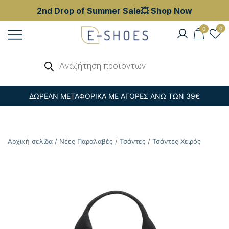
2nd Drop of Summer Sale💥 Shop Now
Skip
0
0
to
content
Γυναικεία, Ανδρικά & Παιδικά
Αναζήτηση
E-shoes
προϊόντων
Παπούτσια – Επώνυμες Τσάντες στις
Καλύτερες Τιμές
ΔΩΡΕΑΝ ΜΕΤΑΦΟΡΙΚΑ ΜΕ ΑΓΟΡΕΣ ΑΝΩ ΤΩΝ 39€
Αρχική σελίδα
/
Νέες Παραλαβές
/
Τσάντες
/
Τσάντες Χειρός