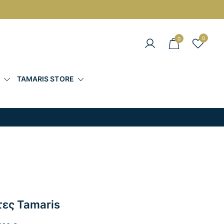
0
0
άντες στις Καλύτερες Τιμές
Σ
TAMARIS STORE
τες Tamaris