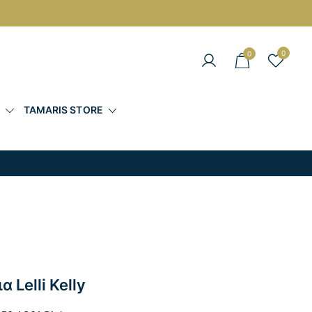
0
0
άντες στις Καλύτερες Τιμές
Σ
TAMARIS STORE
 Lelli Kelly