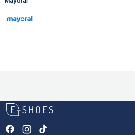
Mayoral
E-
shoes
Logo