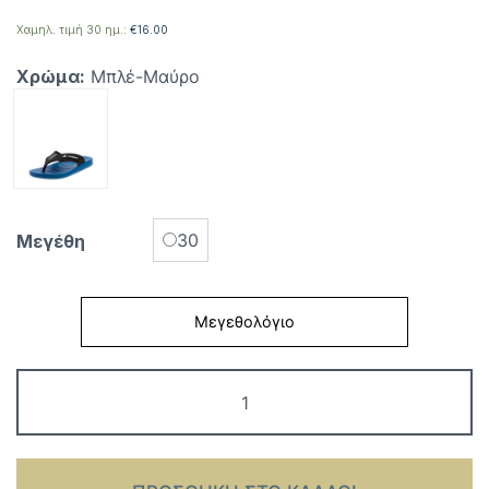
price
τρέχουσα
was:
τιμή
Χαμηλ. τιμή 30 ημ.:
€
16.00
€20.00.
είναι:
Χρώμα:
Μπλέ-Μαύρο
€10.00.
30
Μεγέθη
Μεγεθολόγιο
Παιδικές
Σαγιονάρες
Rider
ποσότητα