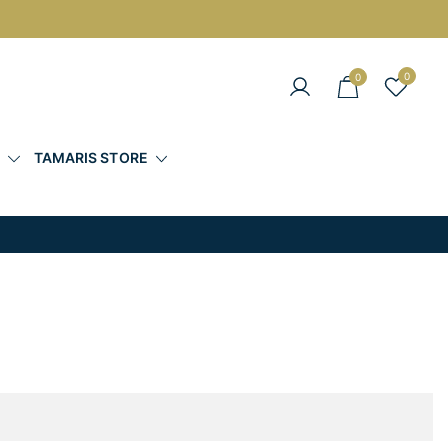
0
0
άντες στις Καλύτερες Τιμές
Σ
TAMARIS STORE