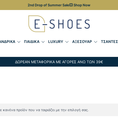
2nd Drop of Summer Sale💥 Shop Now
Γυναικεία, Ανδρικά & Παιδικά Παπούτσια – Επώνυμες Τσ
E-shoes
ΑΝΔΡΙΚΑ
ΠΑΙΔΙΚΑ
LUXURY
ΑΞΕΣΟΥΑΡ
ΤΣΑΝΤΕ
ΔΩΡΕΑΝ ΜΕΤΑΦΟΡΙΚΑ ΜΕ ΑΓΟΡΕΣ ΑΝΩ ΤΩΝ 39€
 κανένα προϊόν που να ταιριάζει με την επιλογή σας.