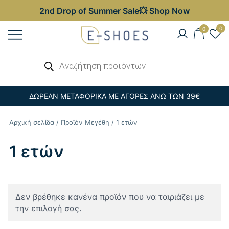
2nd Drop of Summer Sale💥 Shop Now
Skip
0
0
to
content
Γυναικεία, Ανδρικά & Παιδικά
Αναζήτηση
E-shoes
προϊόντων
Παπούτσια – Επώνυμες Τσάντες στις
Καλύτερες Τιμές
ΔΩΡΕΑΝ ΜΕΤΑΦΟΡΙΚΑ ΜΕ ΑΓΟΡΕΣ ΑΝΩ ΤΩΝ 39€
Αρχική σελίδα
/ Προϊόν Μεγέθη / 1 ετών
1 ετών
Δεν βρέθηκε κανένα προϊόν που να ταιριάζει με
την επιλογή σας.