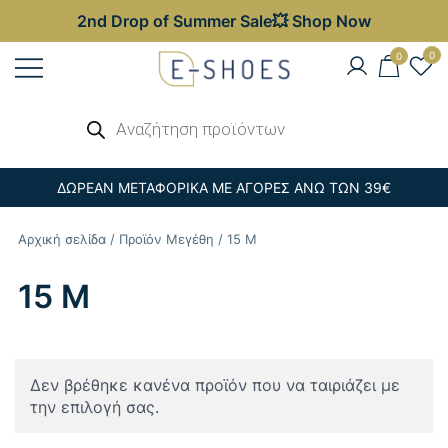
2nd Drop of Summer Sale💥 Shop Now
Skip
0
0
to
content
Γυναικεία, Ανδρικά & Παιδικά
Αναζήτηση
E-shoes
προϊόντων
Παπούτσια – Επώνυμες Τσάντες στις
Καλύτερες Τιμές
ΔΩΡΕΑΝ ΜΕΤΑΦΟΡΙΚΑ ΜΕ ΑΓΟΡΕΣ ΑΝΩ ΤΩΝ 39€
Αρχική σελίδα
/ Προϊόν Μεγέθη / 15 M
15 M
Δεν βρέθηκε κανένα προϊόν που να ταιριάζει με
την επιλογή σας.