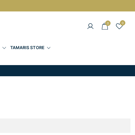
0
0
άντες στις Καλύτερες Τιμές
Σ
TAMARIS STORE