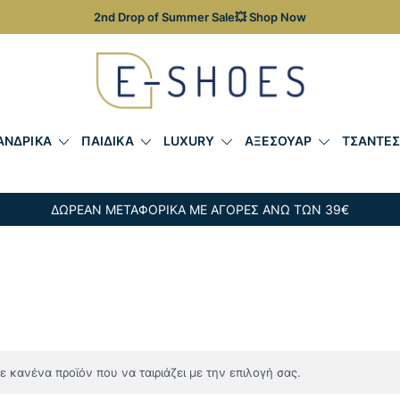
2nd Drop of Summer Sale💥 Shop Now
Γυναικεία, Ανδρικά & Παιδικά Παπούτσια – Επώνυμες Τσ
E-shoes
ΑΝΔΡΙΚΑ
ΠΑΙΔΙΚΑ
LUXURY
ΑΞΕΣΟΥΑΡ
ΤΣΑΝΤΕ
ΔΩΡΕΑΝ ΜΕΤΑΦΟΡΙΚΑ ΜΕ ΑΓΟΡΕΣ ΑΝΩ ΤΩΝ 39€
 κανένα προϊόν που να ταιριάζει με την επιλογή σας.