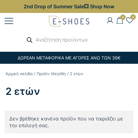
2nd Drop of Summer Sale💥 Shop Now
Skip
0
0
to
content
Γυναικεία, Ανδρικά & Παιδικά
Αναζήτηση
E-shoes
προϊόντων
Παπούτσια – Επώνυμες Τσάντες στις
Καλύτερες Τιμές
ΔΩΡΕΑΝ ΜΕΤΑΦΟΡΙΚΑ ΜΕ ΑΓΟΡΕΣ ΑΝΩ ΤΩΝ 39€
Αρχική σελίδα
/ Προϊόν Μεγέθη / 2 ετών
2 ετών
Δεν βρέθηκε κανένα προϊόν που να ταιριάζει με
την επιλογή σας.