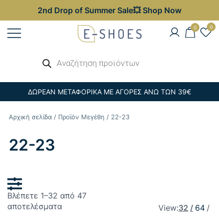
2nd Drop of Summer Sale💥 Shop Now
Skip
0
0
to
content
Γυναικεία, Ανδρικά & Παιδικά
Αναζήτηση
E-shoes
προϊόντων
Παπούτσια – Επώνυμες Τσάντες στις
Καλύτερες Τιμές
ΔΩΡΕΑΝ ΜΕΤΑΦΟΡΙΚΑ ΜΕ ΑΓΟΡΕΣ ΑΝΩ ΤΩΝ 39€
Αρχική σελίδα
/ Προϊόν Μεγέθη / 22-23
22-23
Βλέπετε 1–32 από 47
Sorted
αποτελέσματα
View:
32
64
by