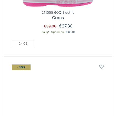
211055 6QQ Electric
Crocs
Original
Η
€
27.30
€
39.00
price
τρέχουσα
Χαμηλ. τιμή 30 ημ.:
€
35.10
was:
τιμή
€39.00.
είναι:
24-25
€27.30.
-30%