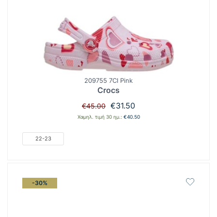
209755 7CI Pink
Crocs
Original
Η
€
31.50
€
45.00
price
τρέχουσα
Χαμηλ. τιμή 30 ημ.:
€
40.50
was:
τιμή
€45.00.
είναι:
22-23
€31.50.
-30%