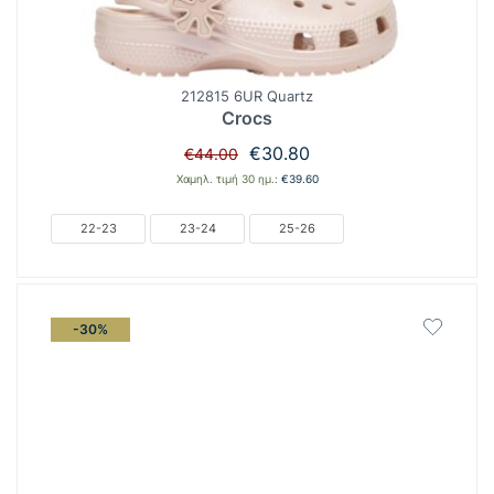
212815 6UR Quartz
Crocs
Original
Η
€
30.80
€
44.00
price
τρέχουσα
Χαμηλ. τιμή 30 ημ.:
€
39.60
was:
τιμή
€44.00.
είναι:
22-23
23-24
25-26
€30.80.
-30%