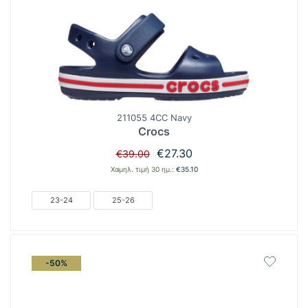
211055 4CC Navy
Crocs
Original
Η
€
27.30
€
39.00
price
τρέχουσα
Χαμηλ. τιμή 30 ημ.:
€
35.10
was:
τιμή
€39.00.
είναι:
23-24
25-26
€27.30.
-50%