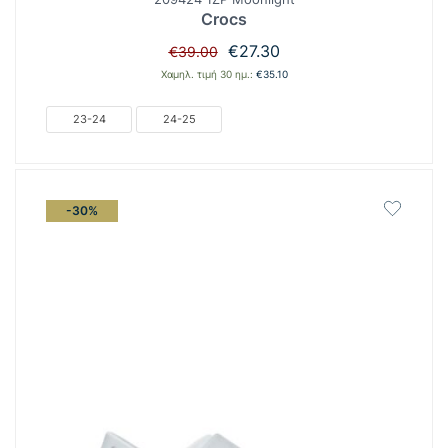
Crocs
Original
Η
€
27.30
€
39.00
price
τρέχουσα
Χαμηλ. τιμή 30 ημ.:
€
35.10
was:
τιμή
€39.00.
είναι:
23-24
24-25
€27.30.
-30%