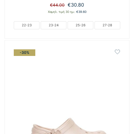
Original
Η
€
30.80
€
44.00
price
τρέχουσα
Χαμηλ. τιμή 30 ημ.:
€
39.60
was:
τιμή
€44.00.
είναι:
22-23
23-24
25-26
27-28
€30.80.
-30%