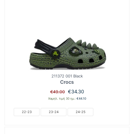
211372 001 Black
Crocs
Original
Η
€
34.30
€
49.00
price
τρέχουσα
Χαμηλ. τιμή 30 ημ.:
€
44.10
was:
τιμή
€49.00.
είναι:
22-23
23-24
24-25
€34.30.