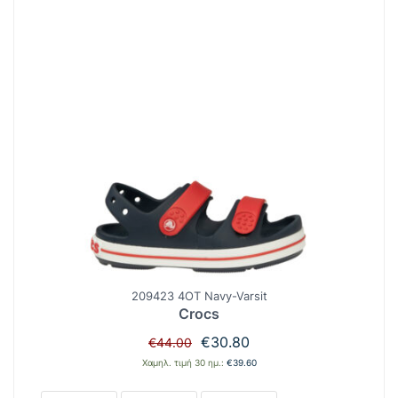
209423 4OT Navy-Varsit
Crocs
Original
Η
€
30.80
€
44.00
price
τρέχουσα
Χαμηλ. τιμή 30 ημ.:
€
39.60
was:
τιμή