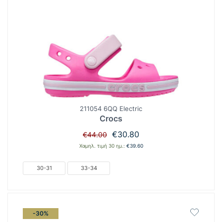
211054 6QQ Electric
Crocs
Original
Η
€
30.80
€
44.00
price
τρέχουσα
Χαμηλ. τιμή 30 ημ.:
€
39.60
was:
τιμή
€44.00.
είναι:
30-31
33-34
€30.80.
-30%