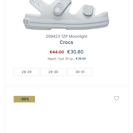
209423 1ZP Moonlight
Crocs
Original
Η
€
30.80
€
44.00
price
τρέχουσα
Χαμηλ. τιμή 30 ημ.:
€
39.60
was:
τιμή
€44.00.
είναι:
28-29
29-30
30-31
€30.80.
-30%