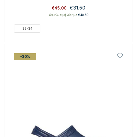
Original
Η
€
31.50
€
45.00
price
τρέχουσα
Χαμηλ. τιμή 30 ημ.:
€
40.50
was:
τιμή
€45.00.
είναι:
33-34
€31.50.
-30%