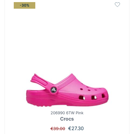
-30%
206990 6TW Pink
Crocs
Original
Η
€
27.30
€
39.00