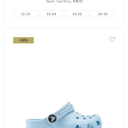
price
τρέχουσα
Χαμηλ. τιμή 30 ημ.:
€
35.10
was:
τιμή
€39.00.
είναι:
22-23
23-24
24-25
25-26
€27.30.
-30%