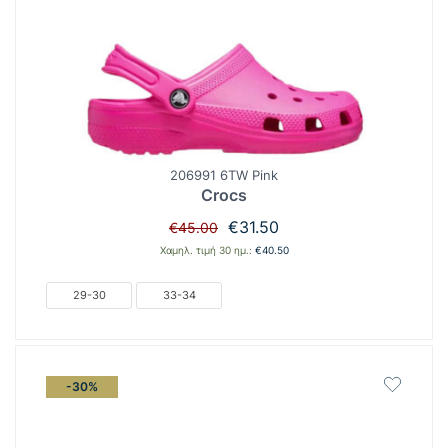
206991 6TW Pink
Crocs
Original
Η
€
31.50
€
45.00
price
τρέχουσα
Χαμηλ. τιμή 30 ημ.:
€
40.50
was:
τιμή
€45.00.
είναι:
29-30
33-34
€31.50.
-30%