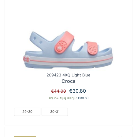
209423 4XQ Light Blue
Crocs
Original
Η
€
30.80
€
44.00
price
τρέχουσα
Χαμηλ. τιμή 30 ημ.:
€
39.60
was:
τιμή
€44.00.
είναι:
29-30
30-31
€30.80.