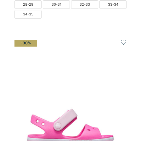
€44.00.
είναι:
28-29
30-31
32-33
33-34
€30.80.
34-35
-30%