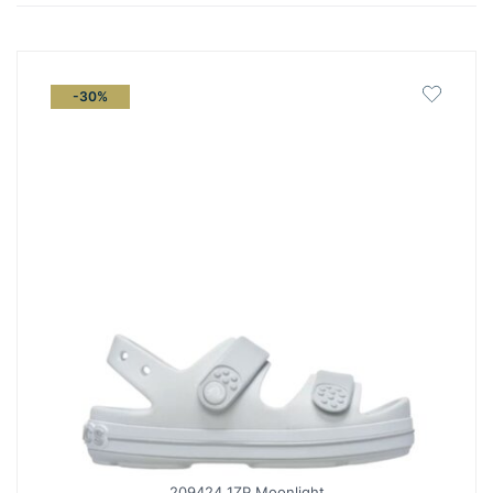
latest
-30%
209424 1ZP Moonlight