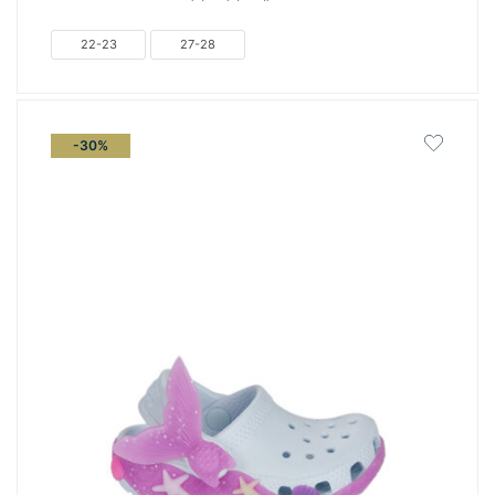
was:
τιμή
€39.00.
είναι:
22-23
27-28
€27.30.
-30%