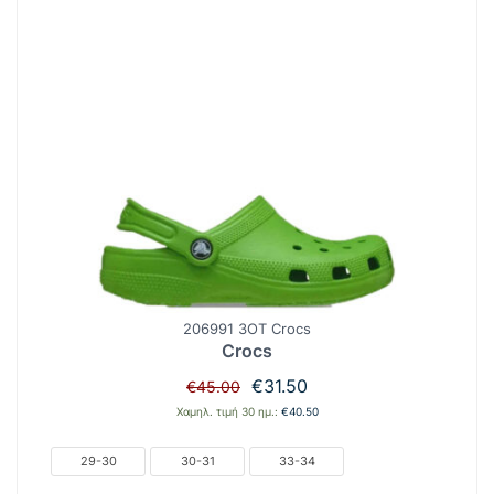
206991 3OT Crocs
Crocs
Original
Η
€
31.50
€
45.00
price
τρέχουσα
Χαμηλ. τιμή 30 ημ.:
€
40.50
was:
τιμή
€45.00.
είναι:
29-30
30-31
33-34
€31.50.