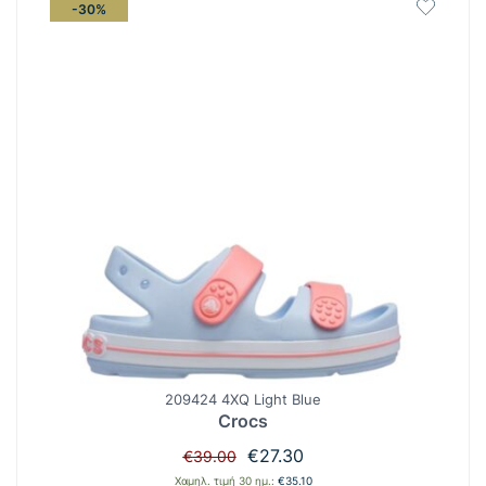
-30%
209424 4XQ Light Blue
Crocs
Original
Η
€
27.30
€
39.00
price
τρέχουσα
Χαμηλ. τιμή 30 ημ.:
€
35.10