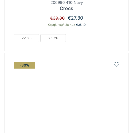
206990 410 Navy
Crocs
Original
Η
€
27.30
€
39.00
price
τρέχουσα
Χαμηλ. τιμή 30 ημ.:
€
35.10
was:
τιμή
€39.00.
είναι:
22-23
25-26
€27.30.
-30%