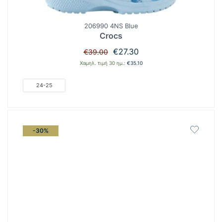
206990 4NS Blue
Crocs
Original
Η
€
27.30
€
39.00
price
τρέχουσα
Χαμηλ. τιμή 30 ημ.:
€
35.10
was:
τιμή
€39.00.
είναι:
24-25
€27.30.
-30%