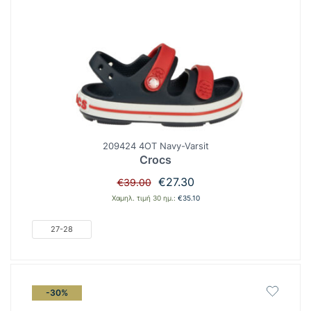
209424 4OT Navy-Varsit
Crocs
Original
Η
€
27.30
€
39.00
price
τρέχουσα
Χαμηλ. τιμή 30 ημ.:
€
35.10
was:
τιμή
€39.00.
είναι:
27-28
€27.30.
-30%