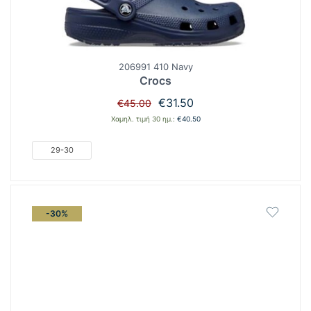
206991 410 Navy
Crocs
Original
Η
€
31.50
€
45.00
price
τρέχουσα
Χαμηλ. τιμή 30 ημ.:
€
40.50
was:
τιμή
€45.00.
είναι:
29-30
€31.50.
-30%