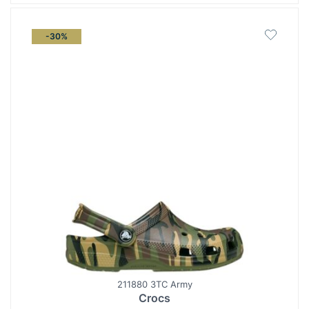
-30%
211880 3TC Army
Crocs