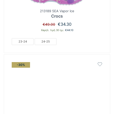
213189 5EA Vapor Ice
Crocs
Original
Η
€
34.30
€
49.00
price
τρέχουσα
Χαμηλ. τιμή 30 ημ.:
€
44.10
was:
τιμή
€49.00.
είναι:
23-24
24-25
€34.30.
-30%