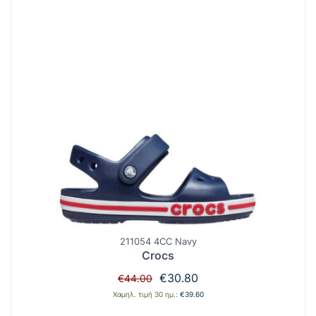
211054 4CC Navy
Crocs
Original
Η
€
30.80
€
44.00
price
τρέχουσα
Χαμηλ. τιμή 30 ημ.:
€
39.60
was:
τιμή