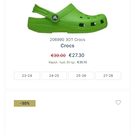
206990 3OT Crocs
Crocs
Original
Η
€
27.30
€
39.00
price
τρέχουσα
Χαμηλ. τιμή 30 ημ.:
€
35.10
was:
τιμή
€39.00.
είναι:
23-24
24-25
25-26
27-28
€27.30.
-30%