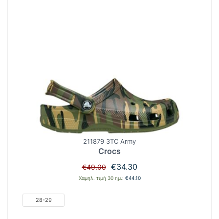
211879 3TC Army
Crocs
Original
Η
€
34.30
€
49.00
price
τρέχουσα
Χαμηλ. τιμή 30 ημ.:
€
44.10
was:
τιμή
€49.00.
είναι:
28-29
€34.30.