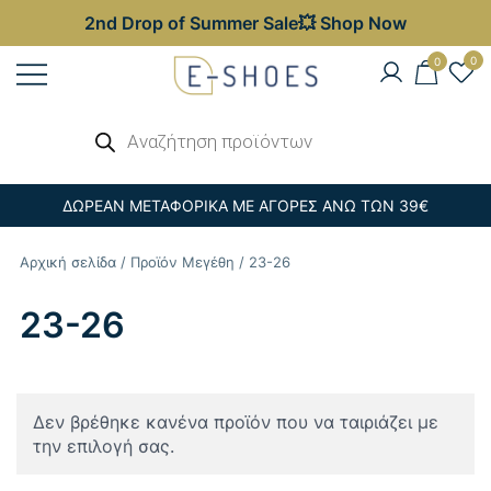
2nd Drop of Summer Sale💥 Shop Now
Skip
0
0
to
content
Γυναικεία, Ανδρικά & Παιδικά
Αναζήτηση
E-shoes
προϊόντων
Παπούτσια – Επώνυμες Τσάντες στις
Καλύτερες Τιμές
ΔΩΡΕΑΝ ΜΕΤΑΦΟΡΙΚΑ ΜΕ ΑΓΟΡΕΣ ΑΝΩ ΤΩΝ 39€
Αρχική σελίδα
/ Προϊόν Μεγέθη / 23-26
23-26
Δεν βρέθηκε κανένα προϊόν που να ταιριάζει με
την επιλογή σας.