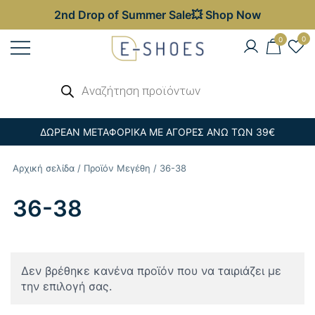
2nd Drop of Summer Sale💥 Shop Now
Skip
0
0
to
content
Γυναικεία, Ανδρικά & Παιδικά
Αναζήτηση
E-shoes
προϊόντων
Παπούτσια – Επώνυμες Τσάντες στις
Καλύτερες Τιμές
ΔΩΡΕΑΝ ΜΕΤΑΦΟΡΙΚΑ ΜΕ ΑΓΟΡΕΣ ΑΝΩ ΤΩΝ 39€
Αρχική σελίδα
/ Προϊόν Μεγέθη / 36-38
36-38
Δεν βρέθηκε κανένα προϊόν που να ταιριάζει με
την επιλογή σας.