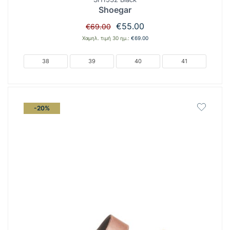
Shoegar
Original
Η
€
55.00
€
69.00
price
τρέχουσα
Χαμηλ. τιμή 30 ημ.:
€
69.00
was:
τιμή
€69.00.
είναι:
38
39
40
41
€55.00.
-20%