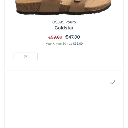
GS895 Pouro
Goldstar
Original
Η
€
47.00
€
59.00
price
τρέχουσα
Χαμηλ. τιμή 30 ημ.:
€
59.00
was:
τιμή
€59.00.
είναι:
37
€47.00.