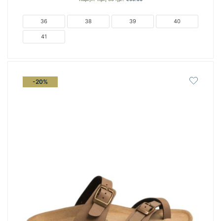
was:
τιμή
€59.00.
είναι:
36
38
39
40
€47.00.
41
-20%