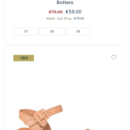
Bottero
Original
Η
€
59.00
€
79.00
price
τρέχουσα
Χαμηλ. τιμή 30 ημ.:
€
79.00
was:
τιμή
€79.00.
είναι:
37
38
39
€59.00.
-25%