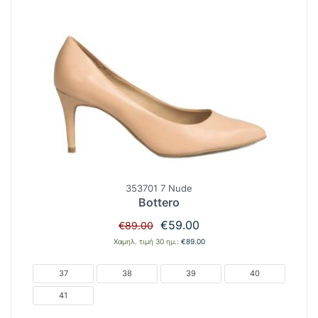
353701 7 Nude
Bottero
Original
Η
€
59.00
€
89.00
price
τρέχουσα
Χαμηλ. τιμή 30 ημ.:
€
89.00
was:
τιμή
€89.00.
είναι:
37
38
39
40
€59.00.
41