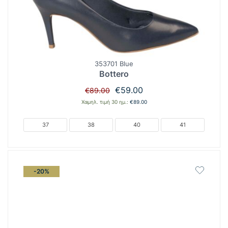
353701 Blue
Bottero
Original
Η
€
59.00
€
89.00
price
τρέχουσα
Χαμηλ. τιμή 30 ημ.:
€
89.00
was:
τιμή
€89.00.
είναι:
37
38
40
41
€59.00.
-20%