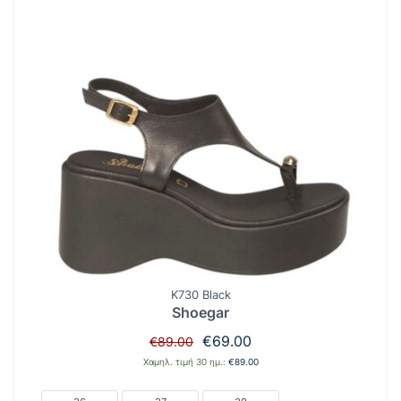
K730 Black
Shoegar
Original
Η
€
69.00
€
89.00
price
τρέχουσα
Χαμηλ. τιμή 30 ημ.:
€
89.00
was:
τιμή
€89.00.
είναι: