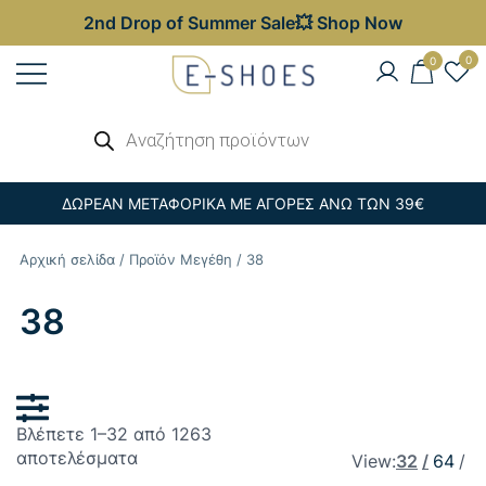
2nd Drop of Summer Sale💥 Shop Now
Skip
0
0
to
content
Γυναικεία, Ανδρικά & Παιδικά
Αναζήτηση
E-shoes
προϊόντων
Παπούτσια – Επώνυμες Τσάντες στις
Καλύτερες Τιμές
ΔΩΡΕΑΝ ΜΕΤΑΦΟΡΙΚΑ ΜΕ ΑΓΟΡΕΣ ΑΝΩ ΤΩΝ 39€
Αρχική σελίδα
/ Προϊόν Μεγέθη / 38
38
Βλέπετε 1–32 από 1263
Sorted
αποτελέσματα
View:
32
64
by