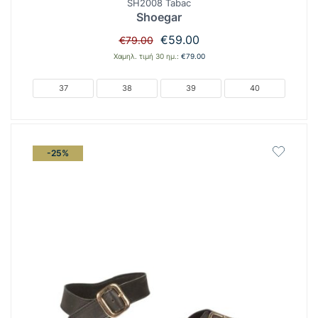
SH2008 Tabac
Shoegar
Original
Η
€
59.00
€
79.00
price
τρέχουσα
Χαμηλ. τιμή 30 ημ.:
€
79.00
was:
τιμή
€79.00.
είναι:
37
38
39
40
€59.00.
-25%