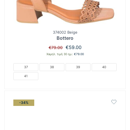
374002 Beige
Bottero
Original
Η
€
59.00
€
79.00
price
τρέχουσα
Χαμηλ. τιμή 30 ημ.:
€
79.00
was:
τιμή
€79.00.
είναι:
37
38
39
40
€59.00.
41
-34%