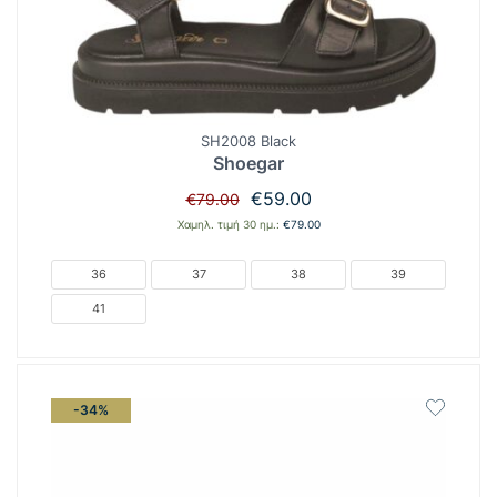
SH2008 Black
Shoegar
Original
Η
€
59.00
€
79.00
price
τρέχουσα
Χαμηλ. τιμή 30 ημ.:
€
79.00
was:
τιμή
€79.00.
είναι:
36
37
38
39
€59.00.
41
-34%