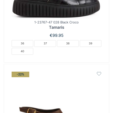
1-23767-47 028 Black Croco
Tamaris
€
99.95
36
37
38
39
40
-22%