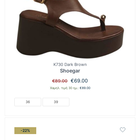
K730 Dark Brown
Shoegar
Original
Η
€
69.00
€
89.00
price
τρέχουσα
Χαμηλ. τιμή 30 ημ.:
€
89.00
was:
τιμή
€89.00.
είναι:
36
39
€69.00.
-22%