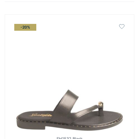
latest
-20%
SH1532 Black