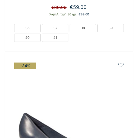
Original
Η
€
59.00
€
89.00
price
τρέχουσα
Χαμηλ. τιμή 30 ημ.:
€
89.00
was:
τιμή
€89.00.
είναι:
36
37
38
39
€59.00.
40
41
-34%