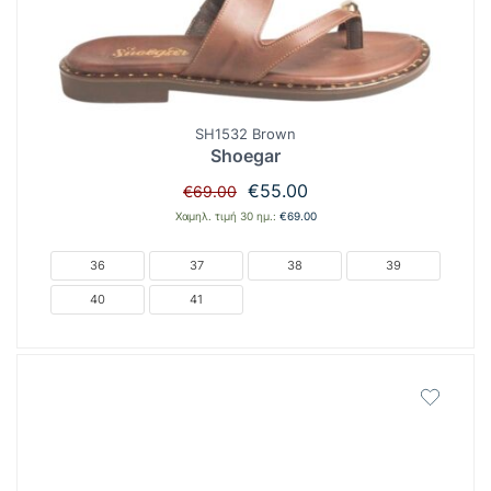
SH1532 Brown
Shoegar
Original
Η
€
55.00
€
69.00
price
τρέχουσα
Χαμηλ. τιμή 30 ημ.:
€
69.00
was:
τιμή
€69.00.
είναι:
36
37
38
39
€55.00.
40
41