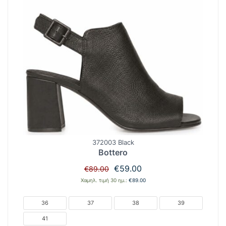
372003 Black
Bottero
Original
Η
€
59.00
€
89.00
price
τρέχουσα
Χαμηλ. τιμή 30 ημ.:
€
89.00
was:
τιμή
€89.00.
είναι:
36
37
38
39
€59.00.
41