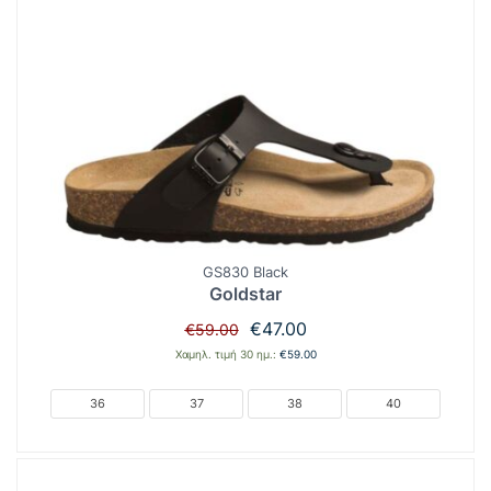
GS830 Black
Goldstar
Original
Η
€
47.00
€
59.00
price
τρέχουσα
Χαμηλ. τιμή 30 ημ.:
€
59.00
was:
τιμή
€59.00.
είναι:
36
37
38
40
€47.00.