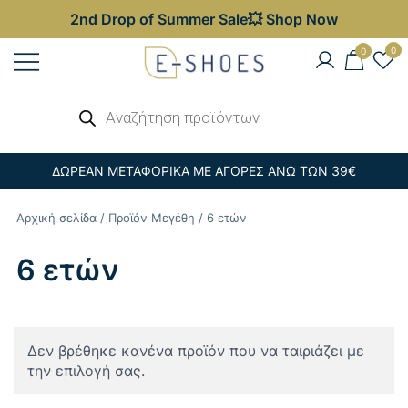
2nd Drop of Summer Sale💥 Shop Now
Skip
0
0
to
content
Γυναικεία, Ανδρικά & Παιδικά
Αναζήτηση
E-shoes
προϊόντων
Παπούτσια – Επώνυμες Τσάντες στις
Καλύτερες Τιμές
ΔΩΡΕΑΝ ΜΕΤΑΦΟΡΙΚΑ ΜΕ ΑΓΟΡΕΣ ΑΝΩ ΤΩΝ 39€
Αρχική σελίδα
/ Προϊόν Μεγέθη / 6 ετών
6 ετών
Δεν βρέθηκε κανένα προϊόν που να ταιριάζει με
την επιλογή σας.