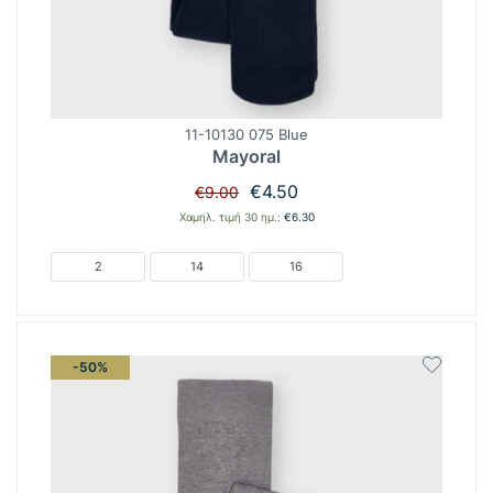
11-10130 075 Blue
Mayoral
Original
Η
€
4.50
€
9.00
price
τρέχουσα
Χαμηλ. τιμή 30 ημ.:
€
6.30
was:
τιμή
€9.00.
είναι:
2
14
16
€4.50.
-50%