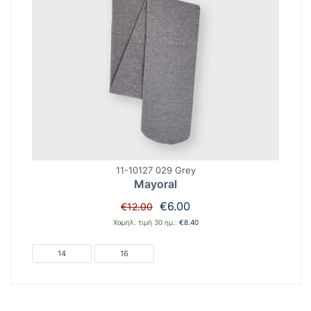
11-10127 029 Grey
Mayoral
Original
Η
€
6.00
€
12.00
price
τρέχουσα
Χαμηλ. τιμή 30 ημ.:
€
8.40
was:
τιμή
€12.00.
είναι:
14
16
€6.00.