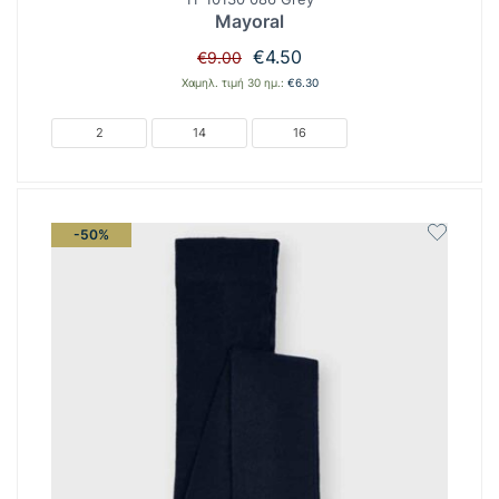
Mayoral
Original
Η
€
4.50
€
9.00
price
τρέχουσα
Χαμηλ. τιμή 30 ημ.:
€
6.30
was:
τιμή
€9.00.
είναι:
2
14
16
€4.50.
-50%