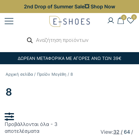
2nd Drop of Summer Sale💥 Shop Now
Skip
0
0
to
content
Γυναικεία, Ανδρικά & Παιδικά
Αναζήτηση
E-shoes
προϊόντων
Παπούτσια – Επώνυμες Τσάντες στις
Καλύτερες Τιμές
ΔΩΡΕΑΝ ΜΕΤΑΦΟΡΙΚΑ ΜΕ ΑΓΟΡΕΣ ΑΝΩ ΤΩΝ 39€
Αρχική σελίδα
/ Προϊόν Μεγέθη / 8
8
Προβάλλονται όλα - 3
Sorted
αποτελέσματα
View:
32
64
by