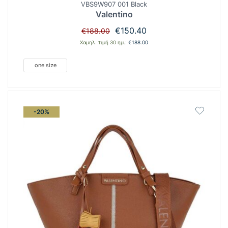
VBS9W907 001 Black
Valentino
Original
Η
€
150.40
€
188.00
price
τρέχουσα
Χαμηλ. τιμή 30 ημ.:
€
188.00
was:
τιμή
€188.00.
είναι:
one size
€150.40.
-20%