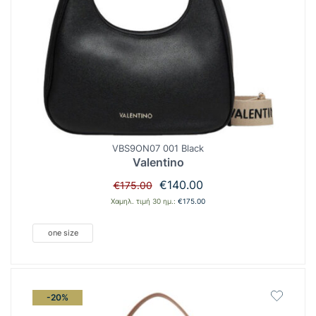
VBS9ON07 001 Black
Valentino
Original
Η
€
140.00
€
175.00
price
τρέχουσα
Χαμηλ. τιμή 30 ημ.:
€
175.00
was:
τιμή
€175.00.
είναι:
one size
€140.00.
-20%