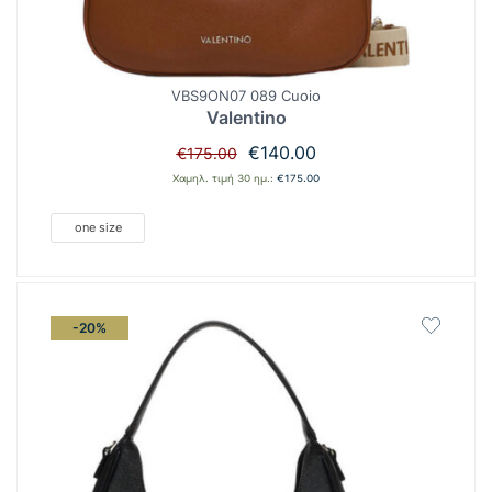
VBS9ON07 089 Cuoio
Valentino
Original
Η
€
140.00
€
175.00
price
τρέχουσα
Χαμηλ. τιμή 30 ημ.:
€
175.00
was:
τιμή
€175.00.
είναι:
one size
€140.00.
-20%