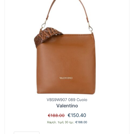
VBS9W907 089 Cuoio
Valentino
Original
Η
€
150.40
€
188.00
price
τρέχουσα
Χαμηλ. τιμή 30 ημ.:
€
188.00
was:
τιμή