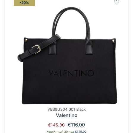
-20%
VBS9U304 001 Black
Valentino
Original
Η
€
116.00
€
145.00
price
τρέχουσα
Χαμηλ. τιμή 30 ημ.:
€
145.00