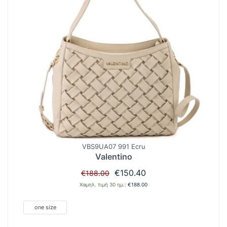
VBS9UA07 991 Ecru
Valentino
Original
Η
€
150.40
€
188.00
price
τρέχουσα
Χαμηλ. τιμή 30 ημ.:
€
188.00
was:
τιμή
€188.00.
είναι:
one size
€150.40.