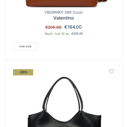
VBS9W901 089 Cuoio
Valentino
Original
Η
€
164.00
€
205.00
price
τρέχουσα
Χαμηλ. τιμή 30 ημ.:
€
205.00
was:
τιμή
€205.00.
είναι:
one size
€164.00.
-20%