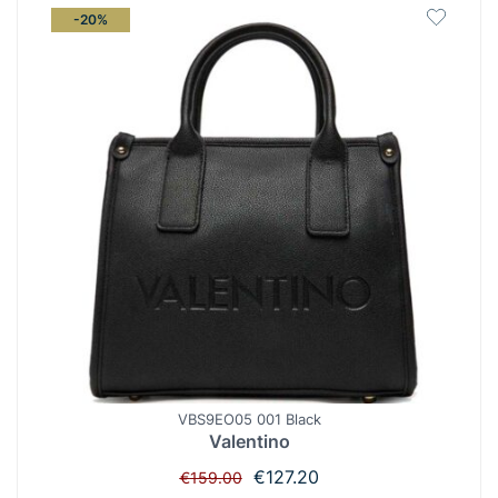
-20%
VBS9EO05 001 Black
Valentino
Original
Η
€
127.20
€
159.00