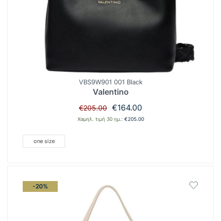
VBS9W901 001 Black
Valentino
Original
Η
€
164.00
€
205.00
price
τρέχουσα
Χαμηλ. τιμή 30 ημ.:
€
205.00
was:
τιμή
€205.00.
είναι:
one size
€164.00.
-20%