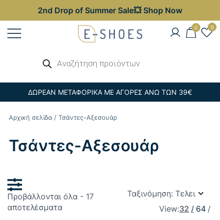
2nd Drop of Summer Sale💥 Shop Now
Skip
0
0
to
content
Γυναικεία, Ανδρικά & Παιδικά
Αναζήτηση
E-shoes
προϊόντων
Παπούτσια – Επώνυμες Τσάντες στις
Καλύτερες Τιμές
ΔΩΡΕΑΝ ΜΕΤΑΦΟΡΙΚΑ ΜΕ ΑΓΟΡΕΣ ΑΝΩ ΤΩΝ 39€
Αρχική σελίδα
/ Τσάντες-Αξεσουάρ
Τσάντες-Αξεσουάρ
Προβάλλονται όλα - 17
Sorted
αποτελέσματα
View:
32
64
by