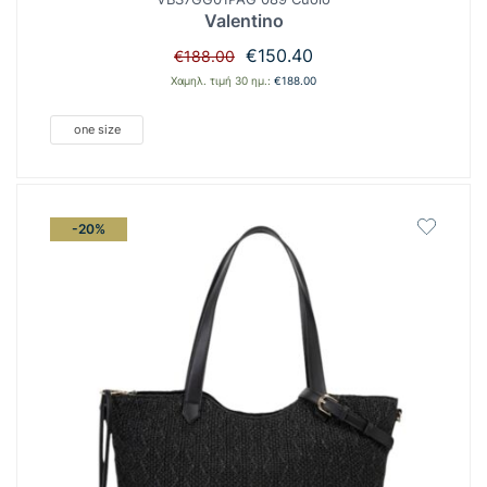
Valentino
Original
Η
€
150.40
€
188.00
price
τρέχουσα
Χαμηλ. τιμή 30 ημ.:
€
188.00
was:
τιμή
€188.00.
είναι:
one size
€150.40.
-20%