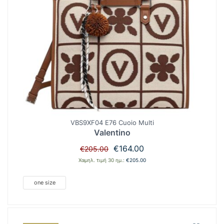
VBS9XF04 E76 Cuoio Multi
Valentino
Original
Η
€
164.00
€
205.00
price
τρέχουσα
Χαμηλ. τιμή 30 ημ.:
€
205.00
was:
τιμή
€205.00.
είναι:
one size
€164.00.