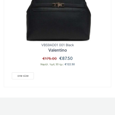
VBS9AD01 001 Black
Valentino
Original
Η
€
87.50
€
175.00
price
τρέχουσα
Χαμηλ. τιμή 30 ημ.:
€
122.50
was:
τιμή
€175.00.
είναι:
one size
€87.50.