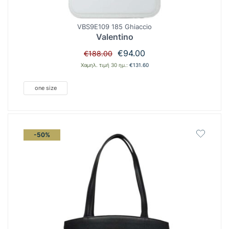
VBS9E109 185 Ghiaccio
Valentino
Original
Η
€
94.00
€
188.00
price
τρέχουσα
Χαμηλ. τιμή 30 ημ.:
€
131.60
was:
τιμή
€188.00.
είναι:
one size
€94.00.
-50%