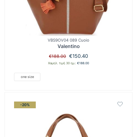
VBS9OV04 089 Cuoio
Valentino
Original
Η
€
150.40
€
188.00
price
τρέχουσα
Χαμηλ. τιμή 30 ημ.:
€
188.00
was:
τιμή
€188.00.
είναι:
one size
€150.40.
-20%