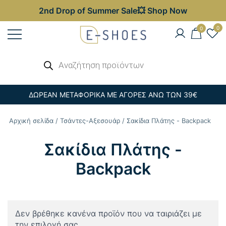
2nd Drop of Summer Sale💥 Shop Now
Skip
0
0
to
content
Γυναικεία, Ανδρικά & Παιδικά
Αναζήτηση
E-shoes
προϊόντων
Παπούτσια – Επώνυμες Τσάντες στις
Καλύτερες Τιμές
ΔΩΡΕΑΝ ΜΕΤΑΦΟΡΙΚΑ ΜΕ ΑΓΟΡΕΣ ΑΝΩ ΤΩΝ 39€
Αρχική σελίδα
/
Τσάντες-Αξεσουάρ
/ Σακίδια Πλάτης - Backpack
Σακίδια Πλάτης -
Backpack
Δεν βρέθηκε κανένα προϊόν που να ταιριάζει με
την επιλογή σας.